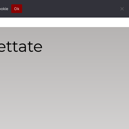
ookie
Ok
 SIAMO
PRODOTTI
CONTATTI
UNISCITI A NOI
ettate